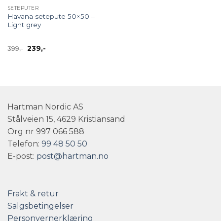
SETEPUTER
Havana setepute 50×50 –
Light grey
Opprinnelig
Nåværende
399
,-
239
,-
pris
pris
var:
er:
399,-.
239,-.
Hartman Nordic AS
Stålveien 15, 4629 Kristiansand
Org nr 997 066 588
Telefon:
99 48 50 50
E-post:
post@hartman.no
Frakt & retur
Salgsbetingelser
Personvernerklæring