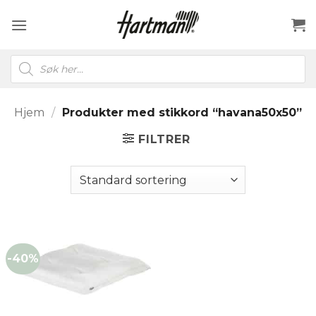
Skip
to
content
Products
search
Hjem
/
Produkter med stikkord “havana50x50”
FILTRER
-40%