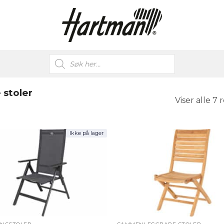
Products
search
stoler
Viser alle 7 
Ikke på lager
+