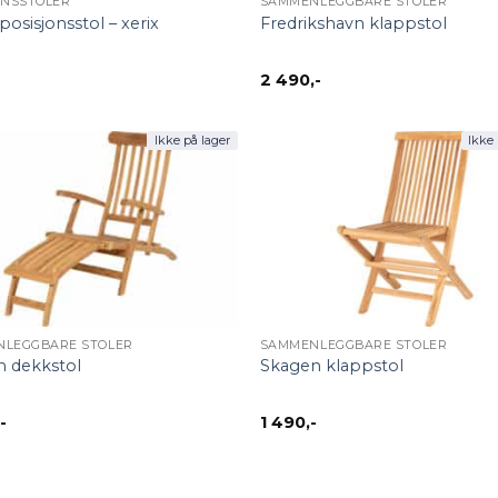
ONSSTOLER
SAMMENLEGGBARE STOLER
posisjonsstol – xerix
Fredrikshavn klappstol
-
2 490
,-
Ikke på lager
Ikke 
+
LEGGBARE STOLER
SAMMENLEGGBARE STOLER
n dekkstol
Skagen klappstol
,-
1 490
,-