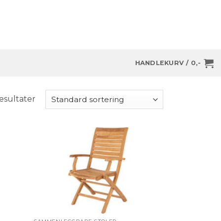
HANDLEKURV /
0
,-
resultater
+