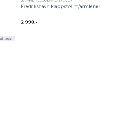
SAMMENLEGGBARE STOLER
Fredrikshavn klappstol m/armlener
2 990
,-
på lager