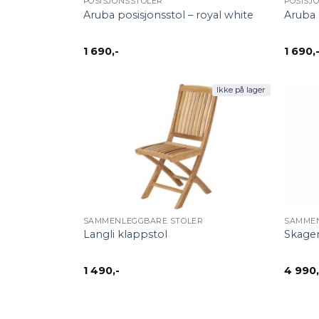
POSISJONSSTOLER
POSISJ
Aruba posisjonsstol – royal white
Aruba 
1 690
,-
1 690
,
Ikke på lager
+
+
SAMMENLEGGBARE STOLER
SAMMEN
Langli klappstol
Skage
1 490
,-
4 990