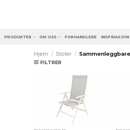
Skip
to
content
PRODUKTER
OM OSS
FORHANDLERE
INSPIRASJON
Hjem
/
Stoler
/
Sammenleggbare 
FILTRER
+
+