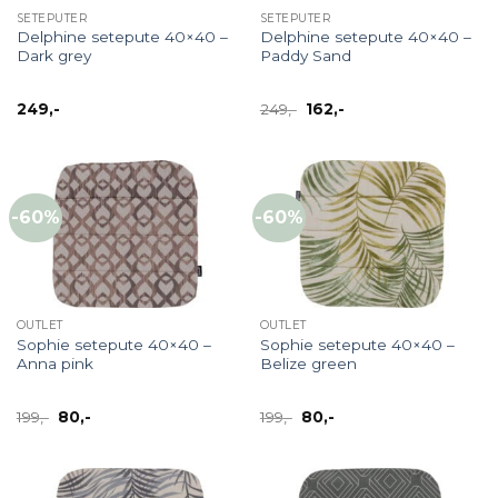
SETEPUTER
SETEPUTER
Delphine setepute 40×40 –
Delphine setepute 40×40 –
Dark grey
Paddy Sand
Opprinnelig
Nåværende
249
,-
249
,-
162
,-
pris
pris
var:
er:
249,-.
162,-.
-60%
-60%
OUTLET
OUTLET
Sophie setepute 40×40 –
Sophie setepute 40×40 –
Anna pink
Belize green
Opprinnelig
Nåværende
Opprinnelig
Nåværende
199
,-
80
,-
199
,-
80
,-
pris
pris
pris
pris
var:
er:
var:
er:
199,-.
80,-.
199,-.
80,-.