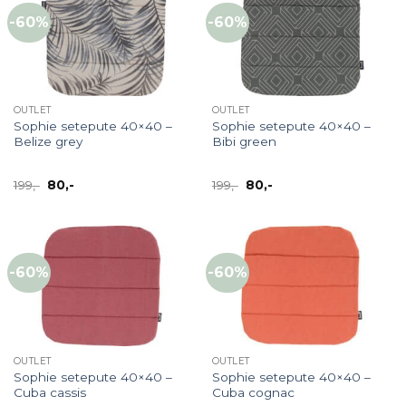
-60%
-60%
OUTLET
OUTLET
Sophie setepute 40×40 –
Sophie setepute 40×40 –
Belize grey
Bibi green
Opprinnelig
Nåværende
Opprinnelig
Nåværende
199
,-
80
,-
199
,-
80
,-
pris
pris
pris
pris
var:
er:
var:
er:
199,-.
80,-.
199,-.
80,-.
-60%
-60%
OUTLET
OUTLET
Sophie setepute 40×40 –
Sophie setepute 40×40 –
Cuba cassis
Cuba cognac