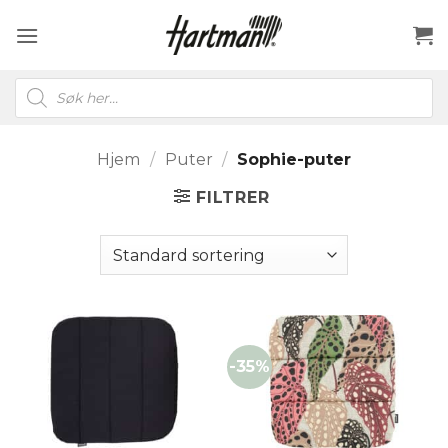
Skip
to
content
Products
search
Hjem
/
Puter
/
Sophie-puter
FILTRER
-35%