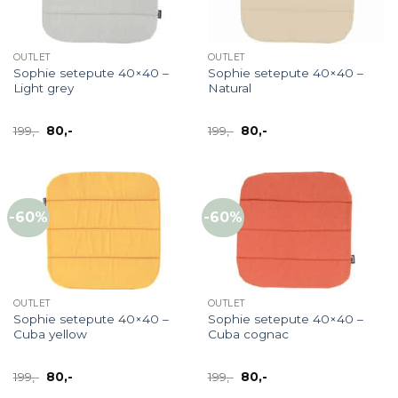
OUTLET
OUTLET
Sophie setepute 40×40 –
Sophie setepute 40×40 –
Light grey
Natural
Opprinnelig
Nåværende
Opprinnelig
Nåværende
199
,-
80
,-
199
,-
80
,-
pris
pris
pris
pris
var:
er:
var:
er:
199,-.
80,-.
199,-.
80,-.
-60%
-60%
OUTLET
OUTLET
Sophie setepute 40×40 –
Sophie setepute 40×40 –
Cuba yellow
Cuba cognac
Opprinnelig
Nåværende
Opprinnelig
Nåværende
199
,-
80
,-
199
,-
80
,-
pris
pris
pris
pris