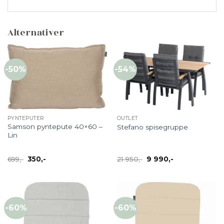
Alternativer
-50%
-54%
PYNTEPUTER
OUTLET
Samson pyntepute 40×60 –
Stefano spisegruppe
Lin
Opprinnelig
Nåværende
Opprinnelig
Nåværende
699
,-
350
,-
21 950
,-
9 990
,-
pris
pris
pris
pris
var:
er:
var:
er:
699,-.
350,-.
21
9
950,-.
990,-.
-60%
-60%