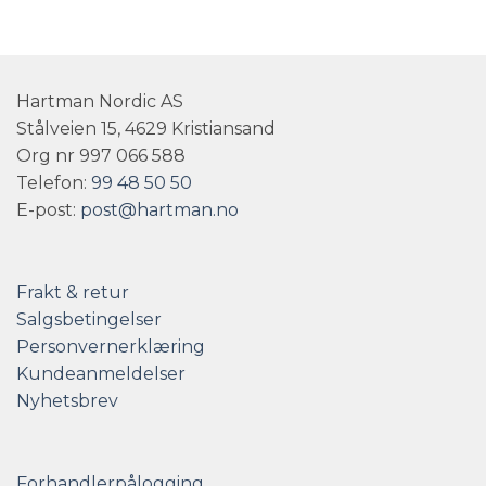
var:
er:
var:
er:
199,-.
80,-.
199,-.
80,-.
Hartman Nordic AS
Stålveien 15, 4629 Kristiansand
Org nr 997 066 588
Telefon:
99 48 50 50
E-post:
post@hartman.no
Frakt & retur
Salgsbetingelser
Personvernerklæring
Kundeanmeldelser
Nyhetsbrev
Forhandlerpålogging