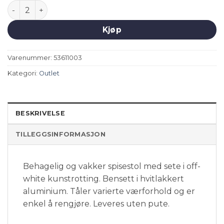
Cecilia spisestol - royal white/ivory antall
Kjøp
Varenummer:
53611003
Kategori:
Outlet
BESKRIVELSE
TILLEGGSINFORMASJON
Behagelig og vakker spisestol med sete i off-
white kunstrotting. Bensett i hvitlakkert
aluminium. Tåler varierte værforhold og er
enkel å rengjøre. Leveres uten pute.