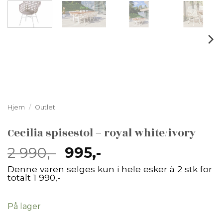
Hjem
/
Outlet
Cecilia spisestol – royal white/ivory
Opprinnelig
Nåværende
2 990
,-
995
,-
pris
pris
Denne varen selges kun i hele esker à 2 stk for
var:
er:
totalt 1 990,-
2
995,-.
990,-.
På lager