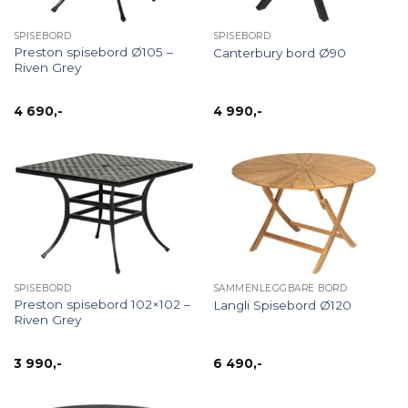
SPISEBORD
SPISEBORD
Preston spisebord Ø105 –
Canterbury bord Ø90
Riven Grey
4 690
,-
4 990
,-
SPISEBORD
SAMMENLEGGBARE BORD
Preston spisebord 102×102 –
Langli Spisebord Ø120
Riven Grey
3 990
,-
6 490
,-