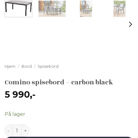
Hjem
/
Bord
/
Spisebord
Comino spisebord – carbon black
5 990
,-
På lager
Comino spisebord - carbon black antall