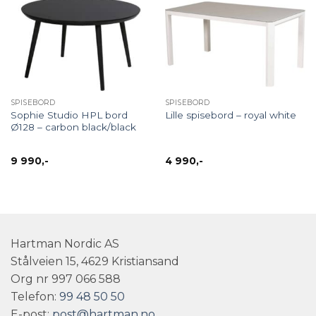
SPISEBORD
SPISEBORD
Sophie Studio HPL bord
Lille spisebord – royal white
Ø128 – carbon black/black
9 990
,-
4 990
,-
Hartman Nordic AS
Stålveien 15, 4629 Kristiansand
Org nr 997 066 588
Telefon:
99 48 50 50
E-post:
post@hartman.no