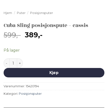
Hjem
/
Puter
/
Posisjonsputer
Cuba Sling posisjonspute – cassis
Opprinnelig
Nåværende
599
,-
389
,-
pris
pris
var:
er:
På lager
599,-.
389,-.
Cuba Sling posisjonspute - cassis antall
Kjøp
Varenummer:
15420194
Kategori:
Posisjonsputer