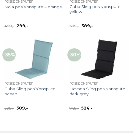
POSISJONSPUTER
POSISJONSPUTER
Cuba Sling posisjonspute –
Nola posisjonspute – orange
yellow
Opprinnelig
Nåværende
Opprinnelig
Nåværende
499
,-
299
,-
599
,-
389
,-
pris
pris
pris
pris
var:
er:
var:
er:
499,-.
299,-.
599,-.
389,-.
-35%
-30%
POSISJONSPUTER
POSISJONSPUTER
Cuba Sling posisjonspute –
Havana Sling posisjonspute –
ocean
dark grey
Opprinnelig
Nåværende
Opprinnelig
Nåværende
599
,-
389
,-
749
,-
524
,-
pris
pris
pris
pris
var:
er:
var:
er:
599,-.
389,-.
749,-.
524,-.