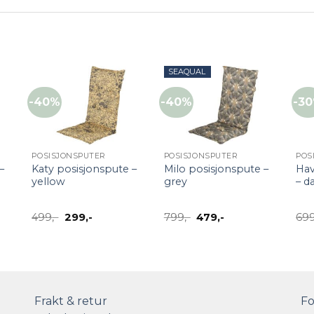
SEAQUAL
-40%
-40%
-3
+
+
POSISJONSPUTER
POSISJONSPUTER
POS
–
Katy posisjonspute –
Milo posisjonspute –
Hav
yellow
grey
– d
nde
Opprinnelig
Nåværende
Opprinnelig
Nåværende
499
,-
299
,-
799
,-
479
,-
69
pris
pris
pris
pris
var:
er:
var:
er:
499,-.
299,-.
799,-.
479,-.
Frakt & retur
Fo