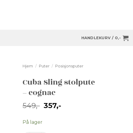
HANDLEKURV /
0
,-
Hjem
/
Puter
/
Posisjonsputer
Cuba Sling stolpute
– cognac
Opprinnelig
Nåværende
549
,-
357
,-
pris
pris
var:
er:
På lager
549,-.
357,-.