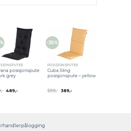
0%
-35%
+
+
ISJONSPUTER
POSISJONSPUTER
ana posisjonspute
Cuba Sling
ark grey
posisjonspute – yellow
Opprinnelig
Nåværende
Opprinnelig
Nåværende
9
,-
489
,-
599
,-
389
,-
pris
pris
pris
pris
var:
er:
var:
er:
699,-.
489,-.
599,-.
389,-.
rhandlerpålogging