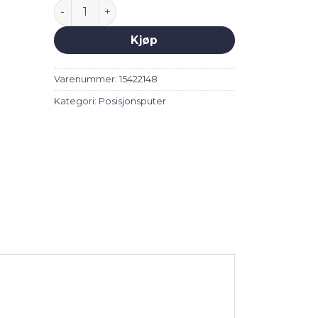
Cuba Sling stolpute - cognac antall
Kjøp
Varenummer:
15422148
Kategori:
Posisjonsputer