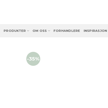
Skip
to
content
PRODUKTER
OM OSS
FORHANDLERE
INSPIRASJON
-35%