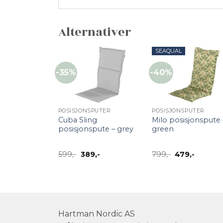
Alternativer
SEAQUAL
-35%
-40%
+
+
POSISJONSPUTER
POSISJONSPUTER
Cuba Sling
Milo posisjonspute 
posisjonspute – grey
green
Opprinnelig
Nåværende
Opprinnelig
Nåvære
599
,-
389
,-
799
,-
479
,-
pris
pris
pris
pris
var:
er:
var:
er:
599,-.
389,-.
799,-.
479,-.
Hartman Nordic AS