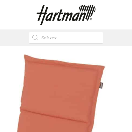
Products
search