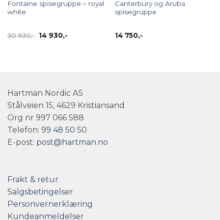
Fontaine spisegruppe – royal
Canterbury og Aruba
white
spisegruppe
Opprinnelig
Nåværende
30 930
,-
14 930
,-
14 750
,-
pris
pris
var:
er:
30
14
930,-.
930,-.
Hartman Nordic AS
Stålveien 15, 4629 Kristiansand
Org nr 997 066 588
Telefon:
99 48 50 50
E-post:
post@hartman.no
Frakt & retur
Salgsbetingelser
Personvernerklæring
Kundeanmeldelser