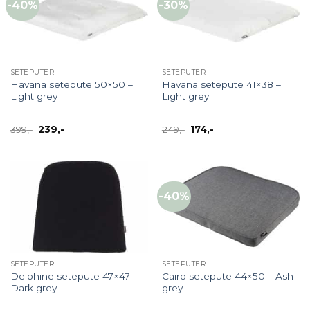
-40%
-30%
SETEPUTER
SETEPUTER
Havana setepute 50×50 –
Havana setepute 41×38 –
Light grey
Light grey
Opprinnelig
Nåværende
Opprinnelig
Nåværende
399
,-
239
,-
249
,-
174
,-
pris
pris
pris
pris
var:
er:
var:
er:
399,-.
239,-.
249,-.
174,-.
-40%
SETEPUTER
SETEPUTER
Delphine setepute 47×47 –
Cairo setepute 44×50 – Ash
Dark grey
grey