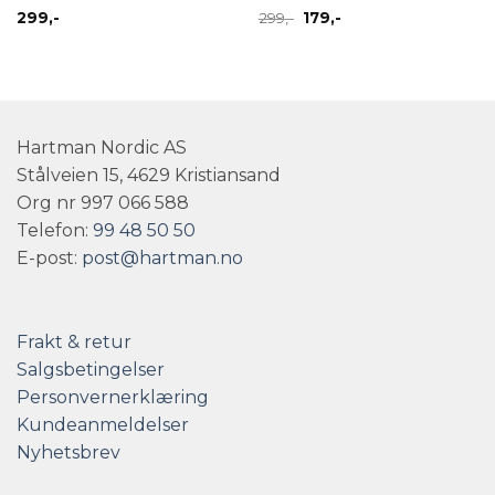
Opprinnelig
Nåværende
299
,-
299
,-
179
,-
pris
pris
var:
er:
299,-.
179,-.
Hartman Nordic AS
Stålveien 15, 4629 Kristiansand
Org nr 997 066 588
Telefon:
99 48 50 50
E-post:
post@hartman.no
Frakt & retur
Salgsbetingelser
Personvernerklæring
Kundeanmeldelser
Nyhetsbrev