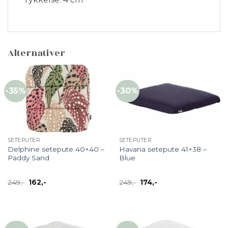
Alternativer
-35%
-30%
SETEPUTER
SETEPUTER
Delphine setepute 40×40 –
Havana setepute 41×38 –
Paddy Sand
Blue
Opprinnelig
Nåværende
Opprinnelig
Nåværende
249
,-
162
,-
249
,-
174
,-
pris
pris
pris
pris
var:
er:
var:
er:
249,-.
162,-.
249,-.
174,-.