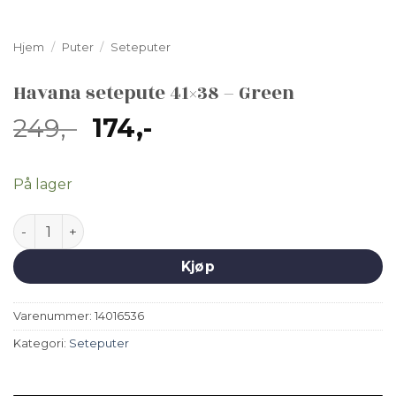
Hjem
/
Puter
/
Seteputer
Havana setepute 41×38 – Green
Opprinnelig
Nåværende
249
,-
174
,-
pris
pris
var:
er:
På lager
249,-.
174,-.
Havana setepute 41x38 - Green antall
Kjøp
Varenummer:
14016536
Kategori:
Seteputer