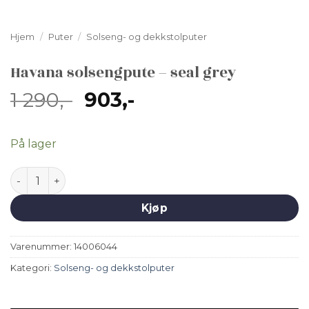
Hjem
/
Puter
/
Solseng- og dekkstolputer
Havana solsengpute – seal grey
Opprinnelig
Nåværende
1 290
,-
903
,-
pris
pris
var:
er:
På lager
1
903,-.
290,-.
Havana solsengpute - seal grey antall
Kjøp
Varenummer:
14006044
Kategori:
Solseng- og dekkstolputer