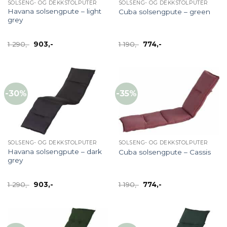
SOLSENG- OG DEKKSTOLPUTER
SOLSENG- OG DEKKSTOLPUTER
Havana solsengpute – light
Cuba solsengpute – green
grey
Opprinnelig
Nåværende
Opprinnelig
Nåværende
1 290
,-
903
,-
1 190
,-
774
,-
pris
pris
pris
pris
var:
er:
var:
er:
1
903,-.
1
774,-.
290,-.
190,-.
-30%
-35%
SOLSENG- OG DEKKSTOLPUTER
SOLSENG- OG DEKKSTOLPUTER
Havana solsengpute – dark
Cuba solsengpute – Cassis
grey
Opprinnelig
Nåværende
Opprinnelig
Nåværende
1 290
,-
903
,-
1 190
,-
774
,-
pris
pris
pris
pris
var:
er:
var:
er:
1
903,-.
1
774,-.
290,-.
190,-.