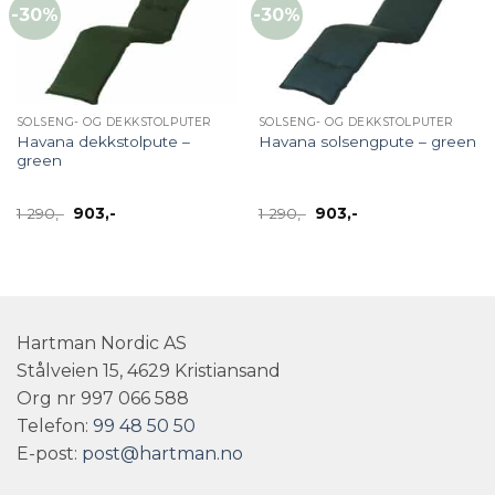
-30%
-30%
SOLSENG- OG DEKKSTOLPUTER
SOLSENG- OG DEKKSTOLPUTER
Havana dekkstolpute –
Havana solsengpute – green
green
Opprinnelig
Nåværende
Opprinnelig
Nåværende
1 290
,-
903
,-
1 290
,-
903
,-
pris
pris
pris
pris
var:
er:
var:
er:
1
903,-.
1
903,-.
290,-.
290,-.
Hartman Nordic AS
Stålveien 15, 4629 Kristiansand
Org nr 997 066 588
Telefon:
99 48 50 50
E-post:
post@hartman.no