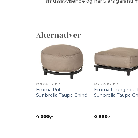
smussavvisende og har 5 års garanti m
Alternativer
+
+
SOFASTOLER
SOFASTOLER
Emma Puff –
Emma Lounge puff
Sunbrella Taupe Chiné
Sunbrella Taupe Ch
4 999
,-
6 999
,-