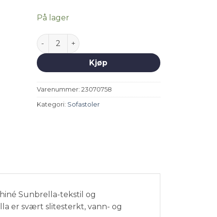
4
2
995,-.
495,-.
På lager
Jeremy sofastol - Sunbrella lead chiné antall
Kjøp
Varenummer:
23070758
Kategori:
Sofastoler
iné Sunbrella-tekstil og
a er svært slitesterkt, vann- og