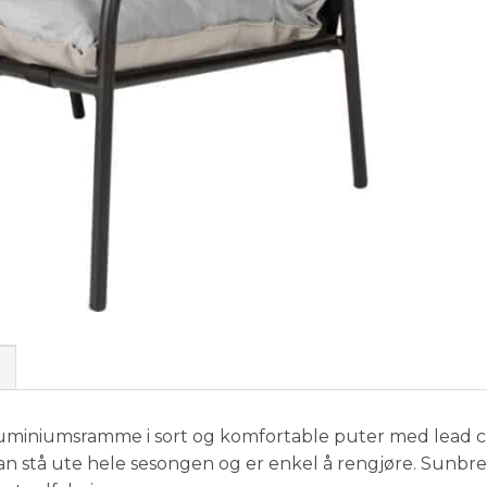
luminiumsramme i sort og komfortable puter med lead ch
n stå ute hele sesongen og er enkel å rengjøre. Sunbrell