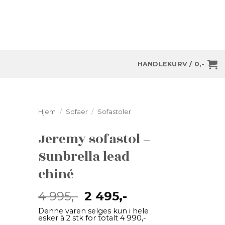
HANDLEKURV /
0
,-
Hjem
/
Sofaer
/
Sofastoler
Jeremy sofastol –
Sunbrella lead
chiné
Opprinnelig
Nåværende
4 995
,-
2 495
,-
pris
pris
Denne varen selges kun i hele
var:
er:
esker à 2 stk for totalt 4 990,-