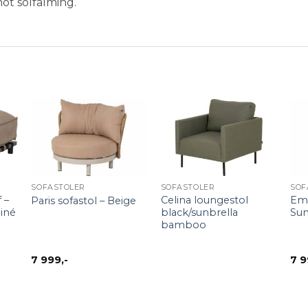
ot solfalming.
+
SOFASTOLER
SOFASTOLER
SOF
 –
Celina loungestol
Em
Paris sofastol – Beige
iné
black/sunbrella
Sun
bamboo
7 999
,-
7 