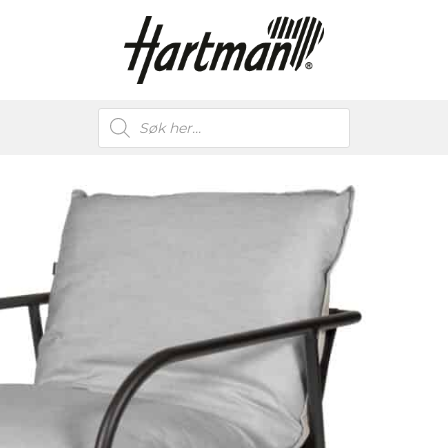
Products
search