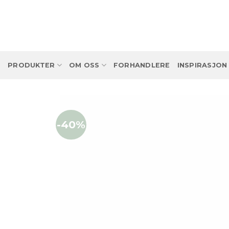
Skip
to
content
PRODUKTER
OM OSS
FORHANDLERE
INSPIRASJON
-40%