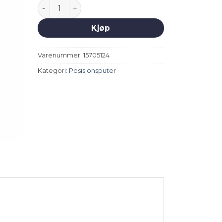
Katy posisjonspute - yellow antall
Kjøp
Varenummer:
15705124
Kategori:
Posisjonsputer