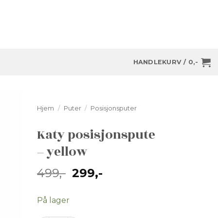
HANDLEKURV /
0
,-
Hjem
/
Puter
/
Posisjonsputer
Katy posisjonspute
– yellow
Opprinnelig
Nåværende
499
,-
299
,-
pris
pris
var:
er:
På lager
499,-.
299,-.