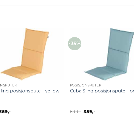
-35%
+
ONSPUTER
POSISJONSPUTER
ling posisjonspute – yellow
Cuba Sling posisjonspute – 
Opprinnelig
Nåværende
Opprinnelig
Nåværende
389
,-
599
,-
389
,-
pris
pris
pris
pris
var:
er:
var:
er:
599,-.
389,-.
599,-.
389,-.