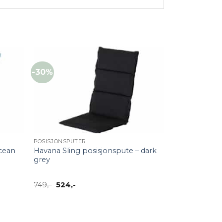
-30%
+
POSISJONSPUTER
Havana Sling posisjonspute – dark
ocean
grey
Opprinnelig
Nåværende
749
,-
524
,-
pris
pris
var:
er:
749,-.
524,-.