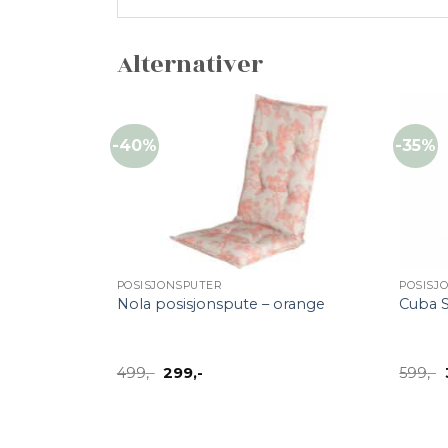
Alternativer
-40%
-35%
+
+
POSISJONSPUTER
POSISJ
Nola posisjonspute – orange
Cuba S
Opprinnelig
Nåværende
499
,-
299
,-
599
,-
pris
pris
var:
er:
499,-.
299,-.