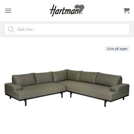
Skip
to
content
Products
search
Ikke på lager