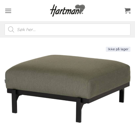
Skip
to
content
Products
search
Ikke på lager