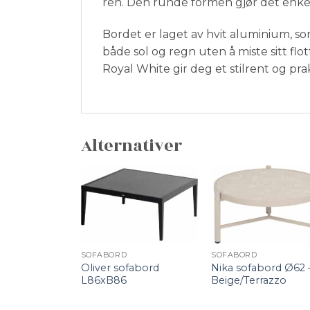
ren. Den runde formen gjør det enkelt
Bordet er laget av hvit aluminium, so
både sol og regn uten å miste sitt flo
Royal White gir deg et stilrent og p
Alternativer
+
+
SOFABORD
SOFABORD
Oliver sofabord
Nika sofabord Ø62 
L86xB86
Beige/Terrazzo