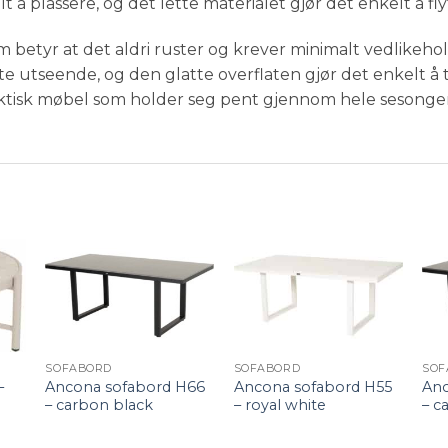
 å plassere, og det lette materialet gjør det enkelt å fl
m betyr at det aldri ruster og krever minimalt vedlikeh
tte utseende, og den glatte overflaten gjør det enkelt å 
raktisk møbel som holder seg pent gjennom hele sesonge
+
+
SOFABORD
SOFABORD
SOF
–
Ancona sofabord H66
Ancona sofabord H55
Anc
– carbon black
– royal white
– c