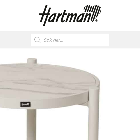
Products
search