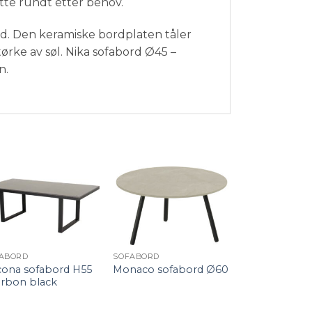
ytte rundt etter behov.
old. Den keramiske bordplaten tåler
tørke av søl. Nika sofabord Ø45 –
n.
+
+
ABORD
SOFABORD
ona sofabord H55
Monaco sofabord Ø60
arbon black