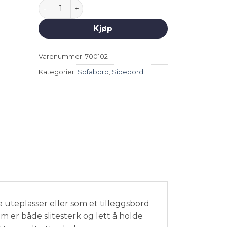
Nika sofabord Ø45 - Royal White antall
Kjøp
Varenummer:
700102
Kategorier:
Sofabord
,
Sidebord
 uteplasser eller som et tilleggsbord
m er både slitesterk og lett å holde