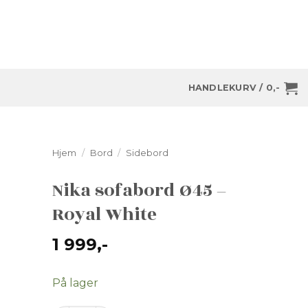
HANDLEKURV /
0
,-
Hjem
/
Bord
/
Sidebord
Nika sofabord Ø45 –
Royal White
1 999
,-
På lager