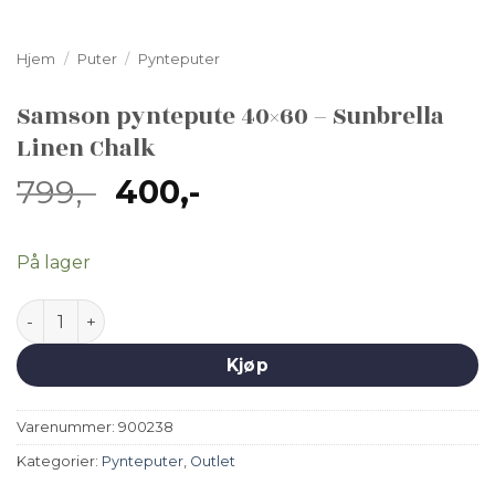
Hjem
/
Puter
/
Pynteputer
Samson pyntepute 40×60 – Sunbrella
Linen Chalk
Opprinnelig
Nåværende
799
,-
400
,-
pris
pris
var:
er:
På lager
799,-.
400,-.
Samson pyntepute 40x60 - Sunbrella Linen Chalk antall
Kjøp
Varenummer:
900238
Kategorier:
Pynteputer
,
Outlet