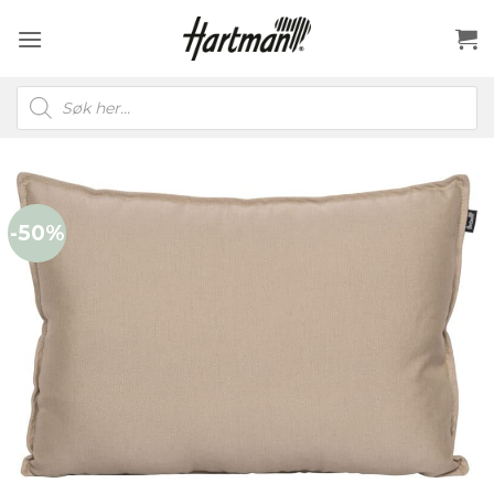
Skip
to
content
Products
search
-50%