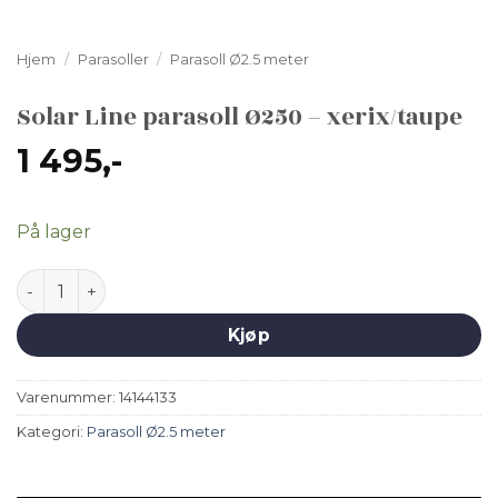
Hjem
/
Parasoller
/
Parasoll Ø2.5 meter
Solar Line parasoll Ø250 – xerix/taupe
1 495
,-
På lager
Solar Line parasoll Ø250 - xerix/taupe antall
Kjøp
Varenummer:
14144133
Kategori:
Parasoll Ø2.5 meter