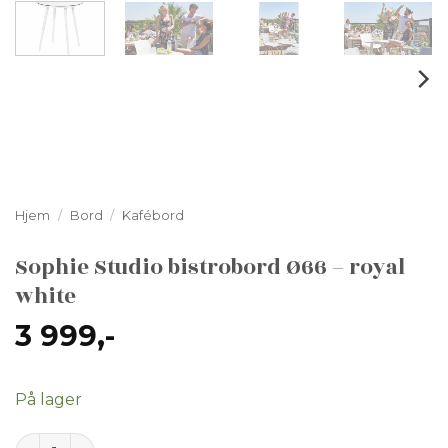
Hjem
/
Bord
/
Kafébord
Sophie Studio bistrobord Ø66 – royal
white
3 999
,-
På lager
Sophie Studio bistrobord Ø66 - royal white antall