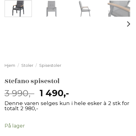
Hjem
/
Stoler
/
Spisestoler
Stefano spisestol
Opprinnelig
Nåværende
3 990
,-
1 490
,-
pris
pris
Denne varen selges kun i hele esker à 2 stk for
var:
er:
totalt 2 980,-
3
1
990,-.
490,-.
På lager