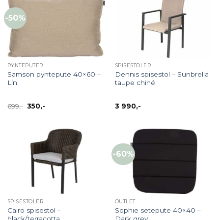
-50%
PYNTEPUTER
SPISESTOLER
Samson pyntepute 40×60 –
Dennis spisestol – Sunbrella
Lin
taupe chiné
Opprinnelig
Nåværende
699
,-
350
,-
3 990
,-
pris
pris
var:
er:
699,-.
350,-.
-60%
SPISESTOLER
OUTLET
Cairo spisestol –
Sophie setepute 40×40 –
black/terracotta
Dark grey