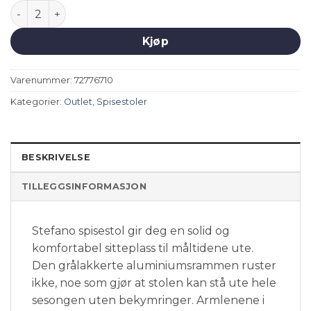
Stefano spisestol antall
Kjøp
Varenummer:
72776710
Kategorier:
Outlet
,
Spisestoler
BESKRIVELSE
TILLEGGSINFORMASJON
Stefano spisestol gir deg en solid og
komfortabel sitteplass til måltidene ute.
Den grålakkerte aluminiumsrammen ruster
ikke, noe som gjør at stolen kan stå ute hele
sesongen uten bekymringer. Armlenene i