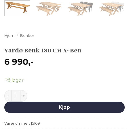
Hjem
/
Benker
Vardø Benk 180 CM X- Ben
6 990
,-
På lager
Vardø Benk 180 CM X- Ben antall
Kjøp
Varenummer:
15109