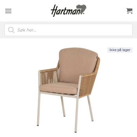
Skip
to
content
Products
search
Ikke på lager