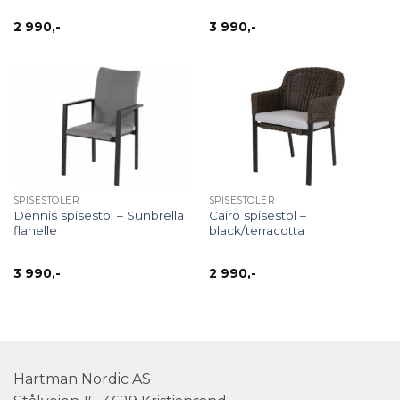
2 990
,-
3 990
,-
SPISESTOLER
SPISESTOLER
Dennis spisestol – Sunbrella
Cairo spisestol –
flanelle
black/terracotta
3 990
,-
2 990
,-
Hartman Nordic AS