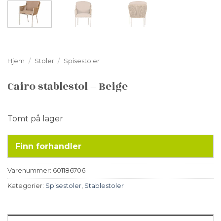
Hjem
/
Stoler
/
Spisestoler
Cairo stablestol – Beige
Tomt på lager
Finn forhandler
Varenummer:
601186706
Kategorier:
Spisestoler
,
Stablestoler