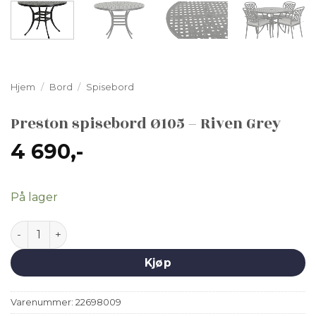
Hjem
/
Bord
/
Spisebord
Preston spisebord Ø105 – Riven Grey
4 690
,-
På lager
Preston spisebord Ø105 - Riven Grey antall
Kjøp
Varenummer:
22698009