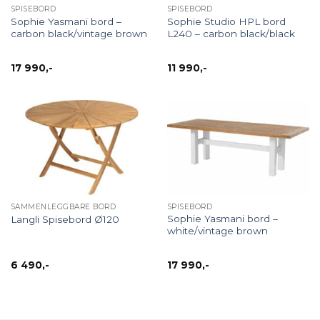
SPISEBORD
SPISEBORD
Sophie Yasmani bord –
Sophie Studio HPL bord
carbon black/vintage brown
L240 – carbon black/black
17 990
,-
11 990
,-
SAMMENLEGGBARE BORD
SPISEBORD
Sophie Yasmani bord –
Langli Spisebord Ø120
white/vintage brown
6 490
,-
17 990
,-